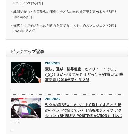
5つ！
2023年5月2日
非認知能力と探究学習の関係！子どもの自己肯定感を高める方法5選！
2023年5月1日
探究学習で子供たちの創造力を育てる！おすすめのプロジェクト3選！
2023年4月29日
ピックアップ記事
2018/2/20
憲法、選挙、世界遺産、ヒアリ・・・そして
◯◯！ わかりますか？ 子どもたちが問われた時
事問題 | 2018年度 中学入試
…
2016/9/26
“パパの育児”を、かっこよく楽しくすると？ 街
のイベントで変えていく｜渋谷ポジティブ アク
ション（SHIBUYA POSITIVE ACTION）【レポ
ート】
…