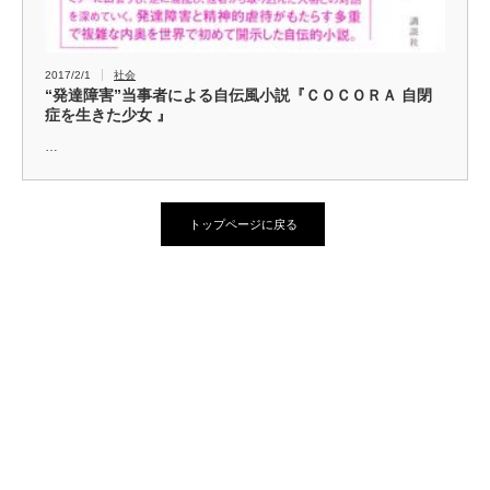
2017/2/1
社会
“発達障害”当事者による自伝風小説『ＣＯＣＯＲＡ 自閉
症を生きた少女 』
…
トップページに戻る